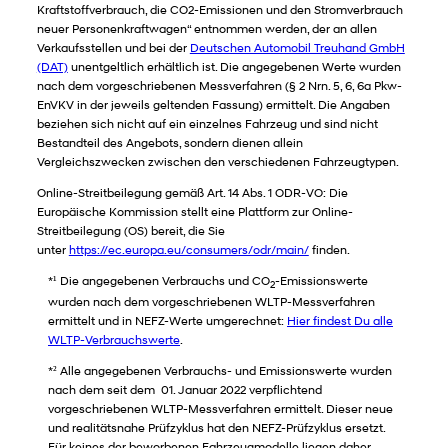
Kraftstoffverbrauch, die CO2-Emissionen und den Stromverbrauch
neuer Personenkraftwagen“ entnommen werden, der an allen
Verkaufsstellen und bei der
Deutschen Automobil Treuhand GmbH
(DAT)
unentgeltlich erhältlich ist. Die angegebenen Werte wurden
nach dem vorgeschriebenen Messverfahren (§ 2 Nrn. 5, 6, 6a Pkw-
EnVKV in der jeweils geltenden Fassung) ermittelt. Die Angaben
beziehen sich nicht auf ein einzelnes Fahrzeug und sind nicht
Bestandteil des Angebots, sondern dienen allein
Vergleichszwecken zwischen den verschiedenen Fahrzeugtypen.
Online-Streitbeilegung gemäß Art. 14 Abs. 1 ODR-VO: Die
Europäische Kommission stellt eine Plattform zur Online-
Streitbeilegung (OS) bereit, die Sie
unter
https://ec.europa.eu/consumers/odr/main/
finden.
*¹ Die angegebenen Verbrauchs und CO
-Emissionswerte
2
wurden nach dem vorgeschriebenen WLTP-Messverfahren
ermittelt und in NEFZ-Werte umgerechnet:
Hier findest Du alle
WLTP-Verbrauchswerte
.
*² Alle angegebenen Verbrauchs- und Emissionswerte wurden
nach dem seit dem 01. Januar 2022 verpflichtend
vorgeschriebenen WLTP-Messverfahren ermittelt. Dieser neue
und realitätsnahe Prüfzyklus hat den NEFZ-Prüfzyklus ersetzt.
Für keines der beworbenen Fahrzeugmodelle liegen daher